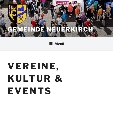
Zum
Inhalt
springen
GEMEINDE NEUERKIRCH
Menü
VEREINE,
KULTUR &
EVENTS